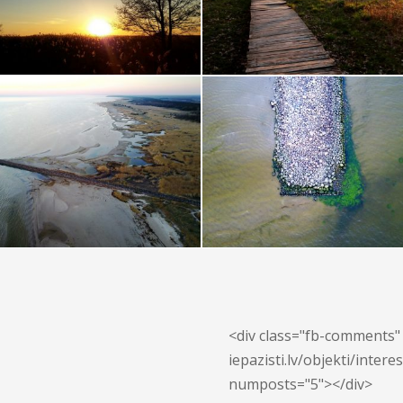
<div class="fb-comments" 
iepazisti.lv/objekti/inter
numposts="5"></div>