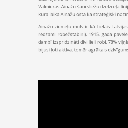
Valmieras-Ainažu šaursliežu dzelzceļa līn
kura laikā Ainažu osta kā stratēģiski nozīm
Ainažu ziemeļu mols ir kā Lielais Latvija
redzami robežstabiņi). 1915. gadā pavēl
dambī izspridzināti divi lieli robi. 78% viļ
bijusi ļoti aktīva, tomēr agrākais dzīvīgum