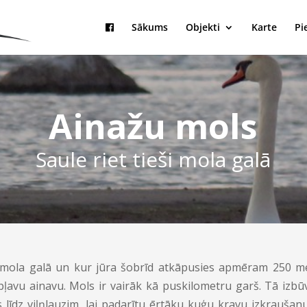
Sākums
Objekti
Karte
Pi
Ainažu mols
Saule riet tieši mola galā
ši mola galā un kur jūra šobrīd atkāpusies apmēram 250 metr
avu ainavu. Mols ir vairāk kā puskilometru garš. Tā izbūve
līdz viļņlauzim, lai padarītu ērtāku kuģu kravu izkraušanu