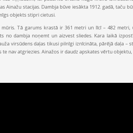
ijas Ainažu stacijas. Dambja būve iesākta 1912. gadā, taču b
īgs objekts stipri cietusi.
s mūris. Tā garums krastā ir 361 metri un līcī – 482 metri,
ēts no dambja noņemt un aizvest sliedes. Kara laikā izpost
ņlauža virsūdens daļas tikusi pilnīgi iznīcināta, pārējā daļa –
s te nav atgriezies. Ainažos ir daudz apskates vērtu objektu,