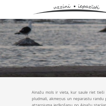
Ainažu mols ir vieta, kur saule riet tie
pludmali, akmeņus un neparastu randu pļ
atzarojuma ierīkošanu no Ainažu stacijas 