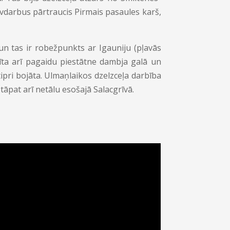
ūvdarbus pārtraucis Pirmais pasaules karš,
 un tas ir robežpunkts ar Igauniju (pļavās
īta arī pagaidu piestātne dambja galā un
 stipri bojāta. Ulmaņlaikos dzelzceļa darbība
 tāpat arī netālu esošajā Salacgrīvā.