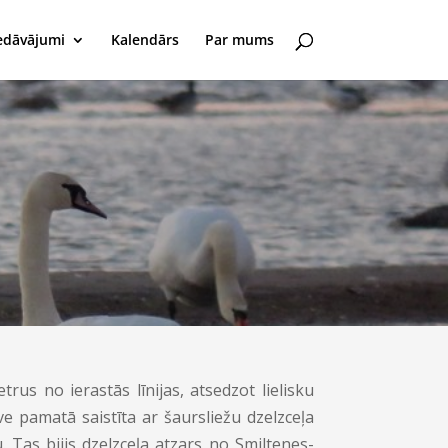
edāvājumi
Kalendārs
Par mums
us no ierastās līnijas, atsedzot lielisku
 pamatā saistīta ar šaursliežu dzelzceļa
. Tas bijis dzelzceļa atzars no Smiltenes-