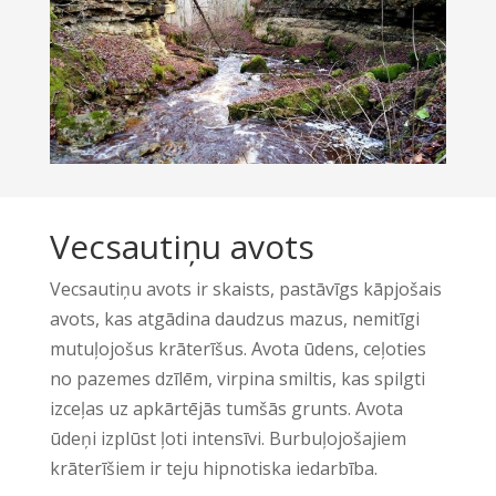
Vecsautiņu avots
Vecsautiņu avots ir skaists, pastāvīgs kāpjošais
avots, kas atgādina daudzus mazus, nemitīgi
mutuļojošus krāterīšus. Avota ūdens, ceļoties
no pazemes dzīlēm, virpina smiltis, kas spilgti
izceļas uz apkārtējās tumšās grunts. Avota
ūdeņi izplūst ļoti intensīvi. Burbuļojošajiem
krāterīšiem ir teju hipnotiska iedarbība.