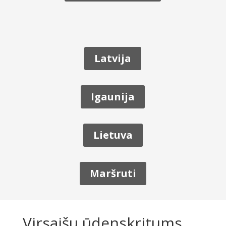
Latvija
Igaunija
Lietuva
Maršruti
Virsaišu ūdenskritums