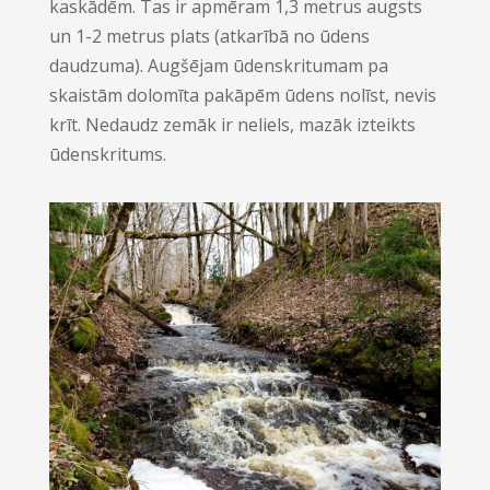
kaskādēm. Tas ir apmēram 1,3 metrus augsts
un 1-2 metrus plats (atkarībā no ūdens
daudzuma). Augšējam ūdenskritumam pa
skaistām dolomīta pakāpēm ūdens nolīst, nevis
krīt. Nedaudz zemāk ir neliels, mazāk izteikts
ūdenskritums.