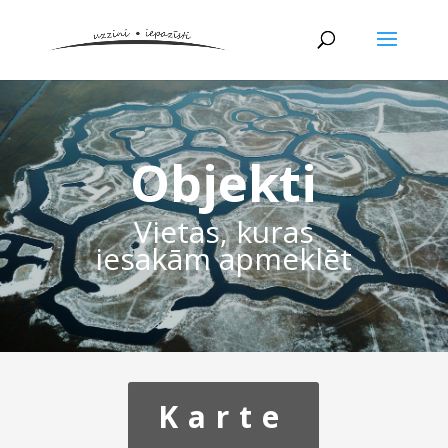
Objekti
Vietas, kuras
iesakām apmeklēt
Karte