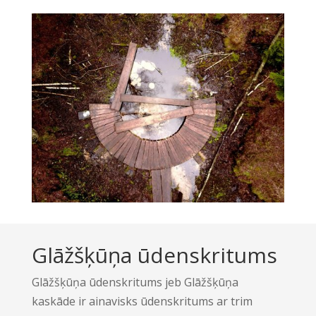
Glāžšķūņa ūdenskritums
Glāžšķūņa ūdenskritums jeb Glāžšķūņa
kaskāde ir ainavisks ūdenskritums ar trim