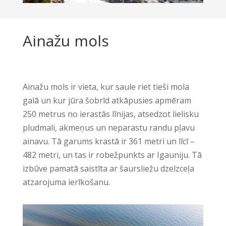
Ainažu mols
Ainažu mols ir vieta, kur saule riet tieši mola
galā un kur jūra šobrīd atkāpusies apmēram
250 metrus no ierastās līnijas, atsedzot lielisku
pludmali, akmeņus un neparastu randu pļavu
ainavu. Tā garums krastā ir 361 metri un līcī –
482 metri, un tas ir robežpunkts ar Igauniju. Tā
izbūve pamatā saistīta ar šaursliežu dzelzceļa
atzarojuma ierīkošanu.